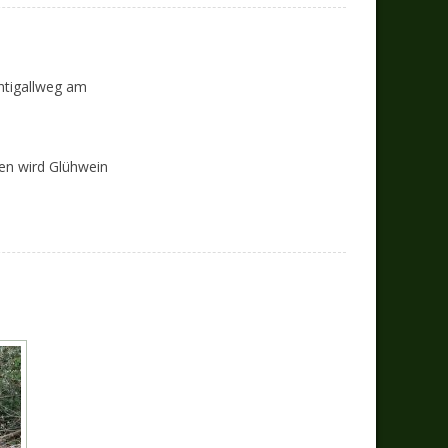
htigallweg am
nen wird Glühwein