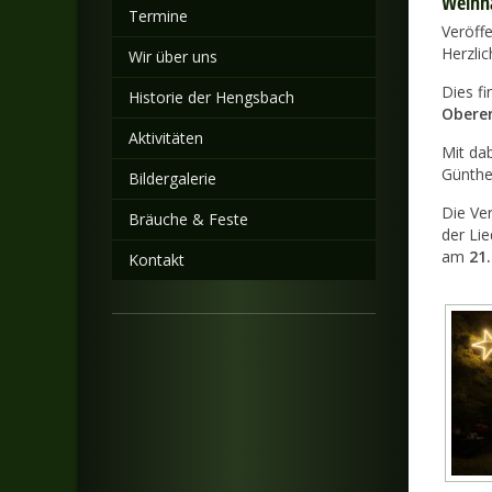
Weihna
Termine
Veröff
Herzli
Wir über uns
Dies f
Historie der Hengsbach
Obere
Aktivitäten
Mit da
Günthe
Bildergalerie
Die Ve
Bräuche & Feste
der Lie
am
21
Kontakt