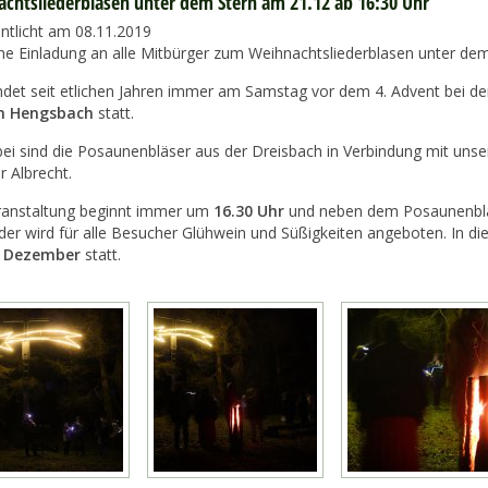
chtsliederblasen unter dem Stern am 21.12 ab 16:30 Uhr
entlicht am 08.11.2019
che Einladung an alle Mitbürger zum Weihnachtsliederblasen unter dem
indet seit etlichen Jahren immer am Samstag vor dem 4. Advent bei d
n Hengsbach
statt.
bei sind die Posaunenbläser aus der Dreisbach in Verbindung mit uns
r Albrecht.
ranstaltung beginnt immer um
16.30 Uhr
und neben dem Posaunenbla
der wird für alle Besucher Glühwein und Süßigkeiten angeboten. In di
. Dezember
statt.