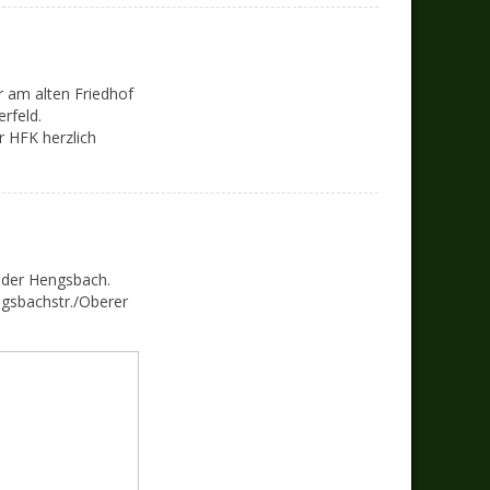
r am alten Friedhof
rfeld.
r HFK herzlich
 der Hengsbach.
ngsbachstr./Oberer