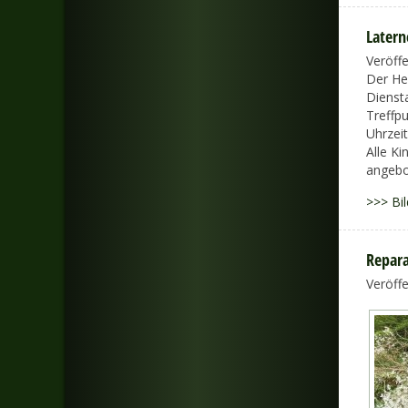
Later
Veröff
Der He
Dienst
Treffp
Uhrzeit
Alle K
angebo
>>> Bil
Repara
Veröff