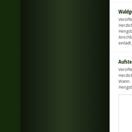
Waldgo
Veröff
Herzli
Hengsb
Anschl
einlädt.
Aufste
Veröff
Herzli
Wann: 
Hengs