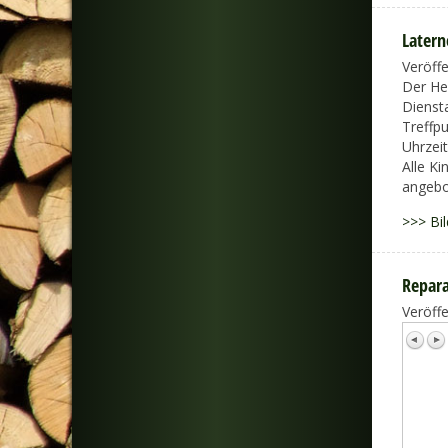
Later
Veröff
Der He
Dienst
Treffp
Uhrzeit
Alle K
angebo
>>> Bil
Repara
Veröff