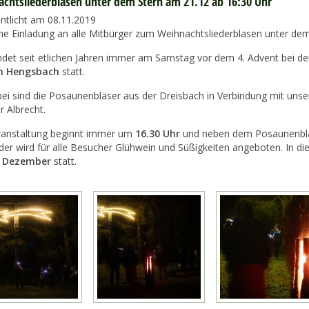
chtsliederblasen unter dem Stern am 21.12 ab 16:30 Uhr
entlicht am 08.11.2019
che Einladung an alle Mitbürger zum Weihnachtsliederblasen unter dem
indet seit etlichen Jahren immer am Samstag vor dem 4. Advent bei d
n Hengsbach
statt.
bei sind die Posaunenbläser aus der Dreisbach in Verbindung mit uns
r Albrecht.
ranstaltung beginnt immer um
16.30 Uhr
und neben dem Posaunenbla
der wird für alle Besucher Glühwein und Süßigkeiten angeboten. In di
. Dezember
statt.