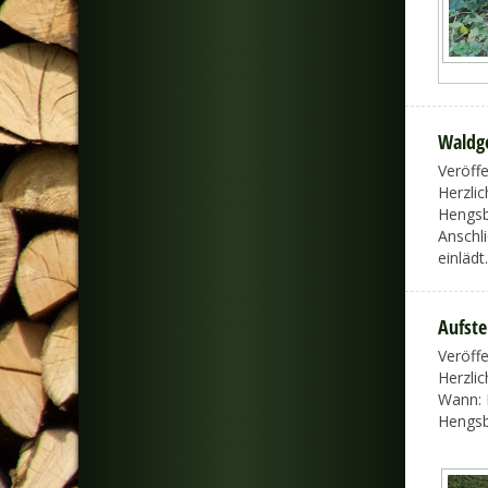
Waldgo
Veröff
Herzli
Hengsb
Anschl
einlädt.
Aufste
Veröff
Herzli
Wann: 
Hengs