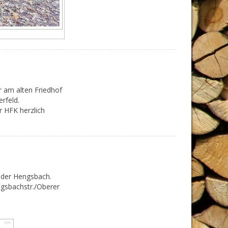
r am alten Friedhof
rfeld.
r HFK herzlich
 der Hengsbach.
ngsbachstr./Oberer