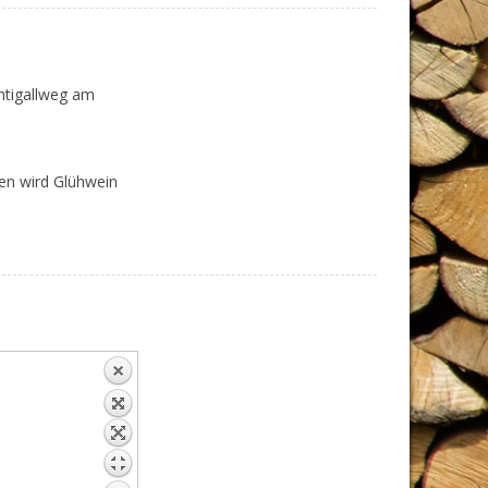
htigallweg am
nen wird Glühwein