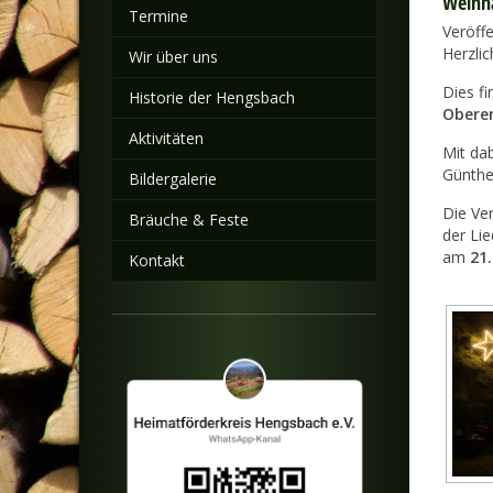
Weihna
Termine
Veröff
Herzli
Wir über uns
Dies f
Historie der Hengsbach
Obere
Aktivitäten
Mit da
Günthe
Bildergalerie
Die Ve
Bräuche & Feste
der Lie
am
21
Kontakt