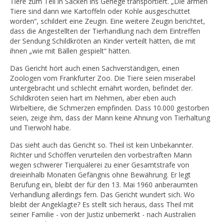
Tiere zum Teil in Säcken ins Gehege transportiert. „Die armen
Tiere sind dann wie Kartoffeln oder Kohle ausgeschüttet
worden“, schildert eine Zeugin. Eine weitere Zeugin berichtet,
dass die Angestellten der Tierhandlung nach dem Eintreffen
der Sendung Schildkröten an Kinder verteilt hätten, die mit
ihnen „wie mit Bällen gespielt“ hätten.
Das Gericht hört auch einen Sachverständigen, einen
Zoologen vom Frankfurter Zoo. Die Tiere seien miserabel
untergebracht und schlecht ernährt worden, befindet der.
Schildkröten seien hart im Nehmen, aber eben auch
Wirbeltiere, die Schmerzen empfinden. Dass 10.000 gestorben
seien, zeige ihm, dass der Mann keine Ahnung von Tierhaltung
und Tierwohl habe.
Das sieht auch das Gericht so. Theil ist kein Unbekannter.
Richter und Schöffen verurteilen den vorbestraften Mann
wegen schwerer Tierquälerei zu einer Gesamtstrafe von
dreieinhalb Monaten Gefängnis ohne Bewährung. Er legt
Berufung ein, bleibt der für den 13. Mai 1960 anberaumten
Verhandlung allerdings fern. Das Gericht wundert sich. Wo
bleibt der Angeklagte? Es stellt sich heraus, dass Theil mit
seiner Familie - von der Justiz unbemerkt - nach Australien