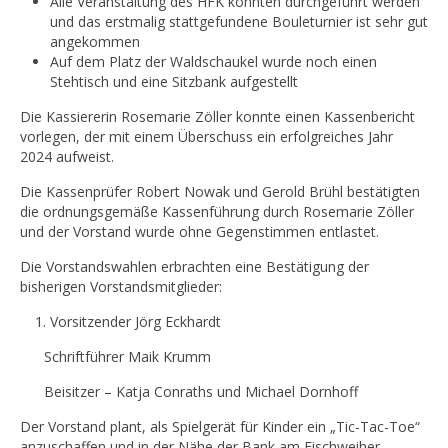
Alle Veranstaltung des HFK konnten durchgeführt werden
und das erstmalig stattgefundene Bouleturnier ist sehr gut
angekommen
Auf dem Platz der Waldschaukel wurde noch einen
Stehtisch und eine Sitzbank aufgestellt
Die Kassiererin Rosemarie Zöller konnte einen Kassenbericht
vorlegen, der mit einem Überschuss ein erfolgreiches Jahr
2024 aufweist.
Die Kassenprüfer Robert Nowak und Gerold Brühl bestätigten
die ordnungsgemäße Kassenführung durch Rosemarie Zöller
und der Vorstand wurde ohne Gegenstimmen entlastet.
Die Vorstandswahlen erbrachten eine Bestätigung der
bisherigen Vorstandsmitglieder:
Vorsitzender Jörg Eckhardt
Schriftführer Maik Krumm
Beisitzer – Katja Conraths und Michael Dornhoff
Der Vorstand plant, als Spielgerät für Kinder ein „Tic-Tac-Toe“
anzuschaffen und in der Nähe der Bank am Fischweiher