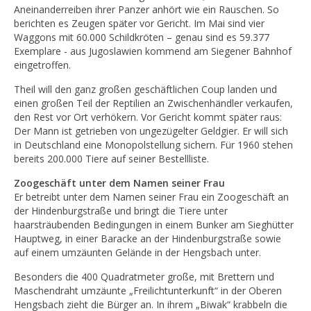
Aneinanderreiben ihrer Panzer anhört wie ein Rauschen. So
berichten es Zeugen später vor Gericht. Im Mai sind vier
Waggons mit 60.000 Schildkröten – genau sind es 59.377
Exemplare - aus Jugoslawien kommend am Siegener Bahnhof
eingetroffen.
Theil will den ganz großen geschäftlichen Coup landen und
einen großen Teil der Reptilien an Zwischenhändler verkaufen,
den Rest vor Ort verhökern. Vor Gericht kommt später raus:
Der Mann ist getrieben von ungezügelter Geldgier. Er will sich
in Deutschland eine Monopolstellung sichern. Für 1960 stehen
bereits 200.000 Tiere auf seiner Bestellliste.
Zoogeschäft unter dem Namen seiner Frau
Er betreibt unter dem Namen seiner Frau ein Zoogeschäft an
der Hindenburgstraße und bringt die Tiere unter
haarsträubenden Bedingungen in einem Bunker am Sieghütter
Hauptweg, in einer Baracke an der Hindenburgstraße sowie
auf einem umzäunten Gelände in der Hengsbach unter.
Besonders die 400 Quadratmeter große, mit Brettern und
Maschendraht umzäunte „Freilichtunterkunft“ in der Oberen
Hengsbach zieht die Bürger an. In ihrem „Biwak“ krabbeln die