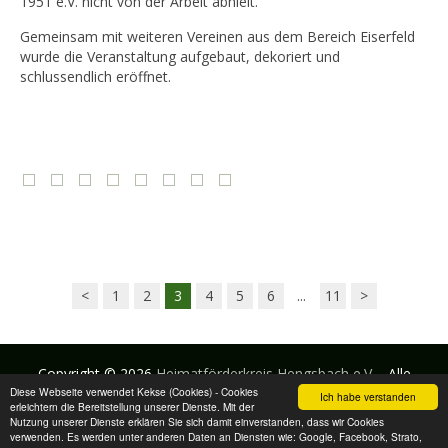
1951 e.V. nicht von der Arbeit abhielt.
Gemeinsam mit weiteren Vereinen aus dem Bereich Eiserfeld
wurde die Veranstaltung aufgebaut, dekoriert und
schlussendlich eröffnet.
<
1
2
3
4
5
6
...
11
>
Copyright © 2026
Heimatförderkreis Hengsbach e.V.
- Alle
Diese Webseite verwendet Kekse (Cookies) - Cookies
Rechte vorbehalten
Ich habe verstanden
erleichtern die Bereitstellung unserer Dienste. Mit der
Nutzung unserer Dienste erklären Sie sich damit einverstanden, dass wir Cookies
verwenden. Es werden unter anderen Daten an Diensten wie: Google, Facebook, Strato,
Impressum
Datenschutzbestimmung