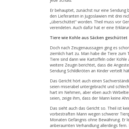
jede Schuld.
Er behauptet, zunächst nur eine Sendung b
den Lieferanten in Jugoslawien mit drei n
„überschüttet“ worden. Theil muss vor Ge
verendeten. Auch dafür hat er eine Erkläru
Tiere wie Kohle aus Säcken geschüttet
Doch nach Zeugenaussagen ging es schon 
ziemlich hart zu. Man habe die Tiere zum T
Tiere sind dann wie Kartoffeln oder Kohle 
weitere Zeugin berichtet, dass die Angeste
Sendung Schildkröten an Kinder verteilt hät
Das Gericht hört auch einen Sachverständ
seien miserabel untergebracht und schlecht
hart im Nehmen, aber eben auch Wirbelti
seien, zeige ihm, dass der Mann keine Ah
Das sieht auch das Gericht so. Theil ist ke
vorbestraften Mann wegen schwerer Tierqu
Monaten Gefängnis ohne Bewährung. Er legt
anberaumten Verhandlung allerdings fern. 