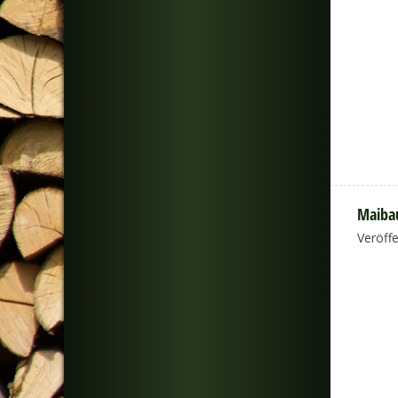
Maibau
Veröff