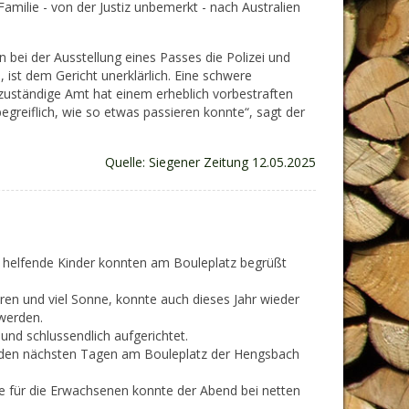
 Familie - von der Justiz unbemerkt - nach Australien
 bei der Ausstellung eines Passes die Polizei und
ist dem Gericht unerklärlich. Eine schwere
 zuständige Amt hat einem erheblich vorbestraften
begreiflich, wie so etwas passieren konnte“, sagt der
Quelle: Siegener Zeitung 12.05.2025
g helfende Kinder konnten am Bouleplatz begrüßt
n und viel Sonne, konnte auch dieses Jahr wieder
werden.
nd schlussendlich aufgerichtet.
n den nächsten Tagen am Bouleplatz der Hengsbach
ke für die Erwachsenen konnte der Abend bei netten