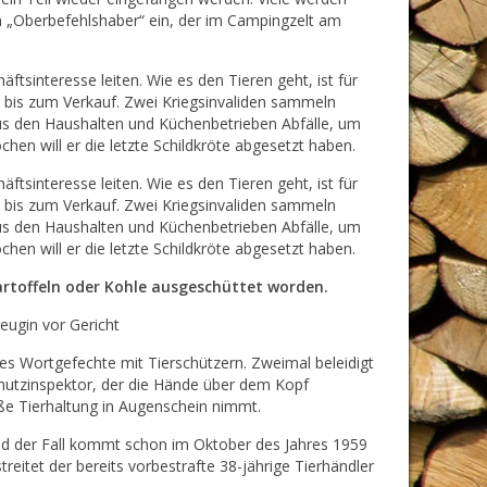
en „Oberbefehlshaber“ ein, der im Campingzelt am
ftsinteresse leiten. Wie es den Tieren geht, ist für
n bis zum Verkauf. Zwei Kriegsinvaliden sammeln
us den Haushalten und Küchenbetrieben Abfälle, um
chen will er die letzte Schildkröte abgesetzt haben.
ftsinteresse leiten. Wie es den Tieren geht, ist für
n bis zum Verkauf. Zwei Kriegsinvaliden sammeln
us den Haushalten und Küchenbetrieben Abfälle, um
chen will er die letzte Schildkröte abgesetzt haben.
artoffeln oder Kohle ausgeschüttet worden.
eugin vor Gericht
es Wortgefechte mit Tierschützern. Zweimal beleidigt
chutzinspektor, der die Hände über dem Kopf
e Tierhaltung in Augenschein nimmt.
und der Fall kommt schon im Oktober des Jahres 1959
reitet der bereits vorbestrafte 38-jährige Tierhändler