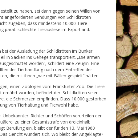
estellt zu haben, sei dann gegen seinen Willen von
icht angeforderten Sendungen von Schildkröten
richt zugeben, dass mindestens 10.000 Tiere
ng parat: schlechte Tierauslese im Exportland.
bei der Ausladung der Schildkröten im Bunker
eil in Säcken ins Gehege transportiert. „Die armen
ausgeschüttet worden“, schildert eine Zeugin. Eine
llten der Tierhandlung nach dem Eintreffen der
ten, die mit ihnen „wie mit Bällen gespielt“ hätten.
igen, einen Zoologen vom Frankfurter Zoo. Die Tiere
 ernährt worden, befindet der. Schildkröten seien
ere, die Schmerzen empfinden. Dass 10.000 gestorben
nung von Tierhaltung und Tierwohl habe.
in Unbekannter. Richter und Schöffen verurteilen den
älerei zu einer Gesamtstrafe von dreieinhalb
 Berufung ein, bleibt der für den 13. Mai 1960
Das Gericht wundert sich. Wo bleibt der Angeklagte?