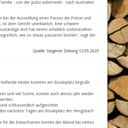
 Familie - von der Justiz unbemerkt - nach Australien
 bei der Ausstellung eines Passes die Polizei und
ist dem Gericht unerklärlich. Eine schwere
 zuständige Amt hat einem erheblich vorbestraften
begreiflich, wie so etwas passieren konnte“, sagt der
Quelle: Siegener Zeitung 12.05.2025
g helfende Kinder konnten am Bouleplatz begrüßt
n und viel Sonne, konnte auch dieses Jahr wieder
werden.
nd schlussendlich aufgerichtet.
n den nächsten Tagen am Bouleplatz der Hengsbach
ke für die Erwachsenen konnte der Abend bei netten