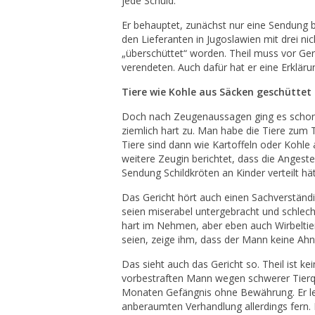
jede Schuld.
Er behauptet, zunächst nur eine Sendung b
den Lieferanten in Jugoslawien mit drei n
„überschüttet“ worden. Theil muss vor Ge
verendeten. Auch dafür hat er eine Erkläru
Tiere wie Kohle aus Säcken geschüttet
Doch nach Zeugenaussagen ging es schon 
ziemlich hart zu. Man habe die Tiere zum T
Tiere sind dann wie Kartoffeln oder Kohle 
weitere Zeugin berichtet, dass die Angeste
Sendung Schildkröten an Kinder verteilt hät
Das Gericht hört auch einen Sachverständ
seien miserabel untergebracht und schlecht
hart im Nehmen, aber eben auch Wirbelti
seien, zeige ihm, dass der Mann keine Ah
Das sieht auch das Gericht so. Theil ist ke
vorbestraften Mann wegen schwerer Tierqu
Monaten Gefängnis ohne Bewährung. Er legt
anberaumten Verhandlung allerdings fern. 