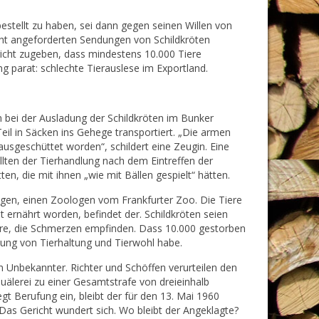
estellt zu haben, sei dann gegen seinen Willen von
icht angeforderten Sendungen von Schildkröten
richt zugeben, dass mindestens 10.000 Tiere
ng parat: schlechte Tierauslese im Exportland.
bei der Ausladung der Schildkröten im Bunker
eil in Säcken ins Gehege transportiert. „Die armen
ausgeschüttet worden“, schildert eine Zeugin. Eine
llten der Tierhandlung nach dem Eintreffen der
ten, die mit ihnen „wie mit Bällen gespielt“ hätten.
igen, einen Zoologen vom Frankfurter Zoo. Die Tiere
 ernährt worden, befindet der. Schildkröten seien
ere, die Schmerzen empfinden. Dass 10.000 gestorben
nung von Tierhaltung und Tierwohl habe.
in Unbekannter. Richter und Schöffen verurteilen den
älerei zu einer Gesamtstrafe von dreieinhalb
 Berufung ein, bleibt der für den 13. Mai 1960
Das Gericht wundert sich. Wo bleibt der Angeklagte?