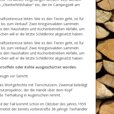
en „Oberbefehlshaber“ ein, der im Campingzelt am
ftsinteresse leiten. Wie es den Tieren geht, ist für
n bis zum Verkauf. Zwei Kriegsinvaliden sammeln
us den Haushalten und Küchenbetrieben Abfälle, um
chen will er die letzte Schildkröte abgesetzt haben.
ftsinteresse leiten. Wie es den Tieren geht, ist für
n bis zum Verkauf. Zwei Kriegsinvaliden sammeln
us den Haushalten und Küchenbetrieben Abfälle, um
chen will er die letzte Schildkröte abgesetzt haben.
artoffeln oder Kohle ausgeschüttet worden.
eugin vor Gericht
es Wortgefechte mit Tierschützern. Zweimal beleidigt
chutzinspektor, der die Hände über dem Kopf
e Tierhaltung in Augenschein nimmt.
und der Fall kommt schon im Oktober des Jahres 1959
reitet der bereits vorbestrafte 38-jährige Tierhändler