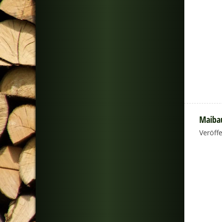
Maibau
Veröff