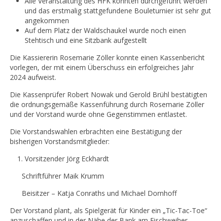
Alle Veranstaltung des HFK konnten durchgeführt werden
und das erstmalig stattgefundene Bouleturnier ist sehr gut
angekommen
Auf dem Platz der Waldschaukel wurde noch einen
Stehtisch und eine Sitzbank aufgestellt
Die Kassiererin Rosemarie Zöller konnte einen Kassenbericht
vorlegen, der mit einem Überschuss ein erfolgreiches Jahr
2024 aufweist.
Die Kassenprüfer Robert Nowak und Gerold Brühl bestätigten
die ordnungsgemäße Kassenführung durch Rosemarie Zöller
und der Vorstand wurde ohne Gegenstimmen entlastet.
Die Vorstandswahlen erbrachten eine Bestätigung der
bisherigen Vorstandsmitglieder:
Vorsitzender Jörg Eckhardt
Schriftführer Maik Krumm
Beisitzer – Katja Conraths und Michael Dornhoff
Der Vorstand plant, als Spielgerät für Kinder ein „Tic-Tac-Toe“
anzuschaffen und in der Nähe der Bank am Fischweiher