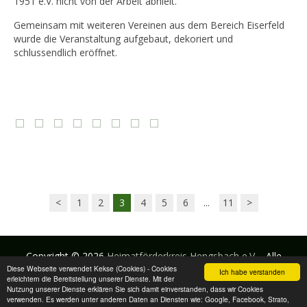
1951 e.V. nicht von der Arbeit abhielt.
Gemeinsam mit weiteren Vereinen aus dem Bereich Eiserfeld
wurde die Veranstaltung aufgebaut, dekoriert und
schlussendlich eröffnet.
<
1
2
3
4
5
6
...
11
>
Copyright © 2026
Heimatförderkreis Hengsbach e.V.
- Alle
Diese Webseite verwendet Kekse (Cookies) - Cookies
Rechte vorbehalten
Ich habe verstanden
erleichtern die Bereitstellung unserer Dienste. Mit der
Nutzung unserer Dienste erklären Sie sich damit einverstanden, dass wir Cookies
verwenden. Es werden unter anderen Daten an Diensten wie: Google, Facebook, Strato,
Impressum
Datenschutzbestimmung