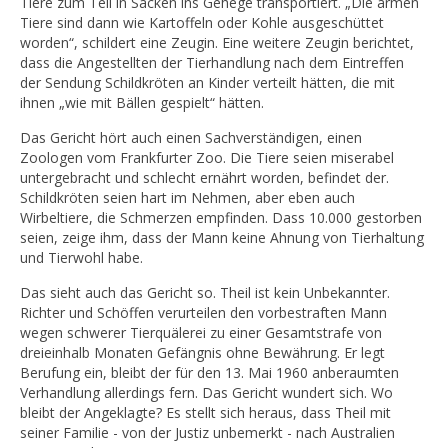
Tiere zum Teil in Säcken ins Gehege transportiert. „Die armen
Tiere sind dann wie Kartoffeln oder Kohle ausgeschüttet
worden“, schildert eine Zeugin. Eine weitere Zeugin berichtet,
dass die Angestellten der Tierhandlung nach dem Eintreffen
der Sendung Schildkröten an Kinder verteilt hätten, die mit
ihnen „wie mit Bällen gespielt“ hätten.
Das Gericht hört auch einen Sachverständigen, einen
Zoologen vom Frankfurter Zoo. Die Tiere seien miserabel
untergebracht und schlecht ernährt worden, befindet der.
Schildkröten seien hart im Nehmen, aber eben auch
Wirbeltiere, die Schmerzen empfinden. Dass 10.000 gestorben
seien, zeige ihm, dass der Mann keine Ahnung von Tierhaltung
und Tierwohl habe.
Das sieht auch das Gericht so. Theil ist kein Unbekannter.
Richter und Schöffen verurteilen den vorbestraften Mann
wegen schwerer Tierquälerei zu einer Gesamtstrafe von
dreieinhalb Monaten Gefängnis ohne Bewährung. Er legt
Berufung ein, bleibt der für den 13. Mai 1960 anberaumten
Verhandlung allerdings fern. Das Gericht wundert sich. Wo
bleibt der Angeklagte? Es stellt sich heraus, dass Theil mit
seiner Familie - von der Justiz unbemerkt - nach Australien