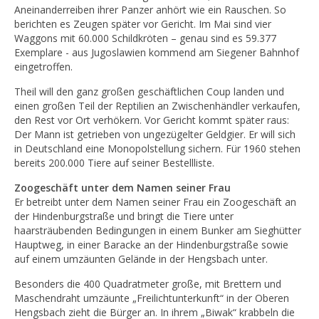
Aneinanderreiben ihrer Panzer anhört wie ein Rauschen. So
berichten es Zeugen später vor Gericht. Im Mai sind vier
Waggons mit 60.000 Schildkröten – genau sind es 59.377
Exemplare - aus Jugoslawien kommend am Siegener Bahnhof
eingetroffen.
Theil will den ganz großen geschäftlichen Coup landen und
einen großen Teil der Reptilien an Zwischenhändler verkaufen,
den Rest vor Ort verhökern. Vor Gericht kommt später raus:
Der Mann ist getrieben von ungezügelter Geldgier. Er will sich
in Deutschland eine Monopolstellung sichern. Für 1960 stehen
bereits 200.000 Tiere auf seiner Bestellliste.
Zoogeschäft unter dem Namen seiner Frau
Er betreibt unter dem Namen seiner Frau ein Zoogeschäft an
der Hindenburgstraße und bringt die Tiere unter
haarsträubenden Bedingungen in einem Bunker am Sieghütter
Hauptweg, in einer Baracke an der Hindenburgstraße sowie
auf einem umzäunten Gelände in der Hengsbach unter.
Besonders die 400 Quadratmeter große, mit Brettern und
Maschendraht umzäunte „Freilichtunterkunft“ in der Oberen
Hengsbach zieht die Bürger an. In ihrem „Biwak“ krabbeln die