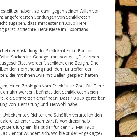
estellt zu haben, sei dann gegen seinen Willen von
icht angeforderten Sendungen von Schildkröten
richt zugeben, dass mindestens 10.000 Tiere
ng parat: schlechte Tierauslese im Exportland.
bei der Ausladung der Schildkröten im Bunker
eil in Säcken ins Gehege transportiert. „Die armen
ausgeschüttet worden“, schildert eine Zeugin. Eine
llten der Tierhandlung nach dem Eintreffen der
ten, die mit ihnen „wie mit Bällen gespielt“ hätten.
igen, einen Zoologen vom Frankfurter Zoo. Die Tiere
 ernährt worden, befindet der. Schildkröten seien
ere, die Schmerzen empfinden. Dass 10.000 gestorben
nung von Tierhaltung und Tierwohl habe.
in Unbekannter. Richter und Schöffen verurteilen den
älerei zu einer Gesamtstrafe von dreieinhalb
 Berufung ein, bleibt der für den 13. Mai 1960
Das Gericht wundert sich. Wo bleibt der Angeklagte?