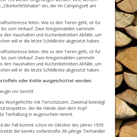
en „Oberbefehlshaber“ ein, der im Campingzelt am
ftsinteresse leiten. Wie es den Tieren geht, ist für
n bis zum Verkauf. Zwei Kriegsinvaliden sammeln
us den Haushalten und Küchenbetrieben Abfälle, um
chen will er die letzte Schildkröte abgesetzt haben.
ftsinteresse leiten. Wie es den Tieren geht, ist für
n bis zum Verkauf. Zwei Kriegsinvaliden sammeln
us den Haushalten und Küchenbetrieben Abfälle, um
chen will er die letzte Schildkröte abgesetzt haben.
artoffeln oder Kohle ausgeschüttet worden.
eugin vor Gericht
es Wortgefechte mit Tierschützern. Zweimal beleidigt
chutzinspektor, der die Hände über dem Kopf
e Tierhaltung in Augenschein nimmt.
und der Fall kommt schon im Oktober des Jahres 1959
reitet der bereits vorbestrafte 38-jährige Tierhändler