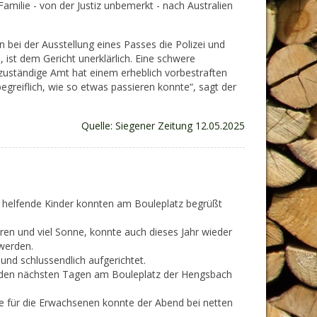
 Familie - von der Justiz unbemerkt - nach Australien
 bei der Ausstellung eines Passes die Polizei und
ist dem Gericht unerklärlich. Eine schwere
 zuständige Amt hat einem erheblich vorbestraften
begreiflich, wie so etwas passieren konnte“, sagt der
Quelle: Siegener Zeitung 12.05.2025
g helfende Kinder konnten am Bouleplatz begrüßt
n und viel Sonne, konnte auch dieses Jahr wieder
werden.
nd schlussendlich aufgerichtet.
n den nächsten Tagen am Bouleplatz der Hengsbach
ke für die Erwachsenen konnte der Abend bei netten