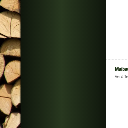
Maibau
Veröff