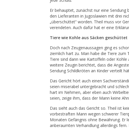
jede Schuld.
Er behauptet, zunächst nur eine Sendung b
den Lieferanten in Jugoslawien mit drei n
„überschüttet“ worden. Theil muss vor Ge
verendeten. Auch dafür hat er eine Erkläru
Tiere wie Kohle aus Säcken geschüttet
Doch nach Zeugenaussagen ging es schon 
ziemlich hart zu. Man habe die Tiere zum T
Tiere sind dann wie Kartoffeln oder Kohle 
weitere Zeugin berichtet, dass die Angeste
Sendung Schildkröten an Kinder verteilt hät
Das Gericht hört auch einen Sachverständ
seien miserabel untergebracht und schlecht
hart im Nehmen, aber eben auch Wirbelti
seien, zeige ihm, dass der Mann keine Ah
Das sieht auch das Gericht so. Theil ist ke
vorbestraften Mann wegen schwerer Tierqu
Monaten Gefängnis ohne Bewährung. Er legt
anberaumten Verhandlung allerdings fern. 