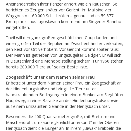
Aneinanderreiben ihrer Panzer anhört wie ein Rauschen. So
berichten es Zeugen später vor Gericht. Im Mai sind vier
Waggons mit 60.000 Schildkröten – genau sind es 59.377
Exemplare - aus Jugoslawien kommend am Siegener Bahnhof
eingetroffen.
Theil will den ganz großen geschäftlichen Coup landen und
einen großen Teil der Reptilien an Zwischenhändler verkaufen,
den Rest vor Ort verhökern. Vor Gericht kommt später raus:
Der Mann ist getrieben von ungezügelter Geldgier. Er will sich
in Deutschland eine Monopolstellung sichern. Für 1960 stehen
bereits 200.000 Tiere auf seiner Bestellliste.
Zoogeschäft unter dem Namen seiner Frau
Er betreibt unter dem Namen seiner Frau ein Zoogeschäft an
der Hindenburgstraße und bringt die Tiere unter
haarsträubenden Bedingungen in einem Bunker am Sieghütter
Hauptweg, in einer Baracke an der Hindenburgstraße sowie
auf einem umzäunten Gelände in der Hengsbach unter.
Besonders die 400 Quadratmeter große, mit Brettern und
Maschendraht umzäunte „Freilichtunterkunft“ in der Oberen
Hengsbach zieht die Bürger an. In ihrem „Biwak“ krabbeln die