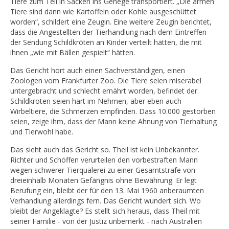
Tiere zum Teil in Säcken ins Gehege transportiert. „Die armen
Tiere sind dann wie Kartoffeln oder Kohle ausgeschüttet
worden“, schildert eine Zeugin. Eine weitere Zeugin berichtet,
dass die Angestellten der Tierhandlung nach dem Eintreffen
der Sendung Schildkröten an Kinder verteilt hätten, die mit
ihnen „wie mit Bällen gespielt“ hätten.
Das Gericht hört auch einen Sachverständigen, einen
Zoologen vom Frankfurter Zoo. Die Tiere seien miserabel
untergebracht und schlecht ernährt worden, befindet der.
Schildkröten seien hart im Nehmen, aber eben auch
Wirbeltiere, die Schmerzen empfinden. Dass 10.000 gestorben
seien, zeige ihm, dass der Mann keine Ahnung von Tierhaltung
und Tierwohl habe.
Das sieht auch das Gericht so. Theil ist kein Unbekannter.
Richter und Schöffen verurteilen den vorbestraften Mann
wegen schwerer Tierquälerei zu einer Gesamtstrafe von
dreieinhalb Monaten Gefängnis ohne Bewährung. Er legt
Berufung ein, bleibt der für den 13. Mai 1960 anberaumten
Verhandlung allerdings fern. Das Gericht wundert sich. Wo
bleibt der Angeklagte? Es stellt sich heraus, dass Theil mit
seiner Familie - von der Justiz unbemerkt - nach Australien