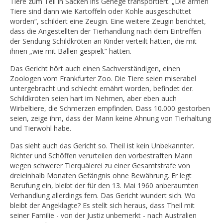
Tiere zum Teil in Säcken ins Gehege transportiert. „Die armen
Tiere sind dann wie Kartoffeln oder Kohle ausgeschüttet
worden“, schildert eine Zeugin. Eine weitere Zeugin berichtet,
dass die Angestellten der Tierhandlung nach dem Eintreffen
der Sendung Schildkröten an Kinder verteilt hätten, die mit
ihnen „wie mit Bällen gespielt“ hätten.
Das Gericht hört auch einen Sachverständigen, einen
Zoologen vom Frankfurter Zoo. Die Tiere seien miserabel
untergebracht und schlecht ernährt worden, befindet der.
Schildkröten seien hart im Nehmen, aber eben auch
Wirbeltiere, die Schmerzen empfinden. Dass 10.000 gestorben
seien, zeige ihm, dass der Mann keine Ahnung von Tierhaltung
und Tierwohl habe.
Das sieht auch das Gericht so. Theil ist kein Unbekannter.
Richter und Schöffen verurteilen den vorbestraften Mann
wegen schwerer Tierquälerei zu einer Gesamtstrafe von
dreieinhalb Monaten Gefängnis ohne Bewährung. Er legt
Berufung ein, bleibt der für den 13. Mai 1960 anberaumten
Verhandlung allerdings fern. Das Gericht wundert sich. Wo
bleibt der Angeklagte? Es stellt sich heraus, dass Theil mit
seiner Familie - von der Justiz unbemerkt - nach Australien