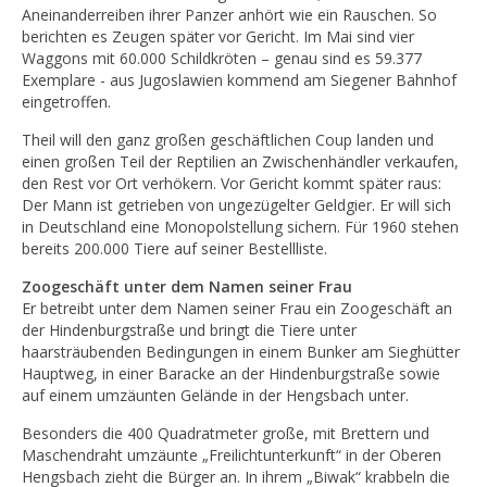
Aneinanderreiben ihrer Panzer anhört wie ein Rauschen. So
berichten es Zeugen später vor Gericht. Im Mai sind vier
Waggons mit 60.000 Schildkröten – genau sind es 59.377
Exemplare - aus Jugoslawien kommend am Siegener Bahnhof
eingetroffen.
Theil will den ganz großen geschäftlichen Coup landen und
einen großen Teil der Reptilien an Zwischenhändler verkaufen,
den Rest vor Ort verhökern. Vor Gericht kommt später raus:
Der Mann ist getrieben von ungezügelter Geldgier. Er will sich
in Deutschland eine Monopolstellung sichern. Für 1960 stehen
bereits 200.000 Tiere auf seiner Bestellliste.
Zoogeschäft unter dem Namen seiner Frau
Er betreibt unter dem Namen seiner Frau ein Zoogeschäft an
der Hindenburgstraße und bringt die Tiere unter
haarsträubenden Bedingungen in einem Bunker am Sieghütter
Hauptweg, in einer Baracke an der Hindenburgstraße sowie
auf einem umzäunten Gelände in der Hengsbach unter.
Besonders die 400 Quadratmeter große, mit Brettern und
Maschendraht umzäunte „Freilichtunterkunft“ in der Oberen
Hengsbach zieht die Bürger an. In ihrem „Biwak“ krabbeln die