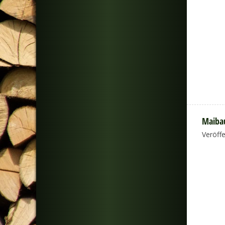
Maibau
Veröff