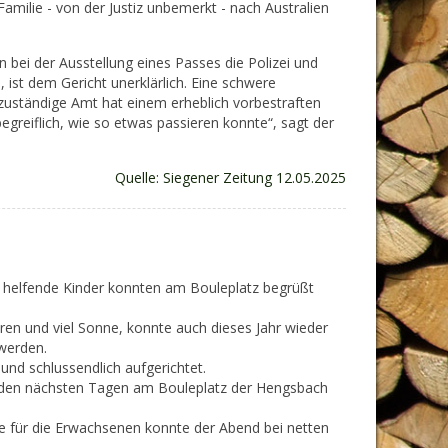
 Familie - von der Justiz unbemerkt - nach Australien
 bei der Ausstellung eines Passes die Polizei und
ist dem Gericht unerklärlich. Eine schwere
 zuständige Amt hat einem erheblich vorbestraften
begreiflich, wie so etwas passieren konnte“, sagt der
Quelle: Siegener Zeitung 12.05.2025
g helfende Kinder konnten am Bouleplatz begrüßt
n und viel Sonne, konnte auch dieses Jahr wieder
werden.
nd schlussendlich aufgerichtet.
n den nächsten Tagen am Bouleplatz der Hengsbach
ke für die Erwachsenen konnte der Abend bei netten