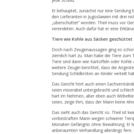
jede Schuld.
Er behauptet, zunächst nur eine Sendung b
den Lieferanten in Jugoslawien mit drei n
„überschüttet“ worden. Theil muss vor Ge
verendeten. Auch dafür hat er eine Erkläru
Tiere wie Kohle aus Säcken geschüttet
Doch nach Zeugenaussagen ging es schon 
ziemlich hart zu. Man habe die Tiere zum T
Tiere sind dann wie Kartoffeln oder Kohle 
weitere Zeugin berichtet, dass die Angeste
Sendung Schildkröten an Kinder verteilt hät
Das Gericht hört auch einen Sachverständ
seien miserabel untergebracht und schlecht
hart im Nehmen, aber eben auch Wirbelti
seien, zeige ihm, dass der Mann keine Ah
Das sieht auch das Gericht so. Theil ist ke
vorbestraften Mann wegen schwerer Tierqu
Monaten Gefängnis ohne Bewährung. Er legt
anberaumten Verhandlung allerdings fern. 