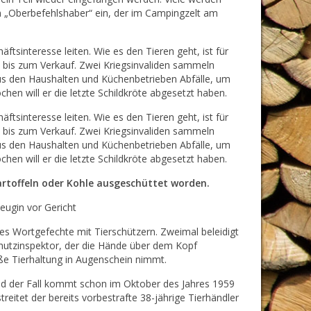
en „Oberbefehlshaber“ ein, der im Campingzelt am
ftsinteresse leiten. Wie es den Tieren geht, ist für
n bis zum Verkauf. Zwei Kriegsinvaliden sammeln
us den Haushalten und Küchenbetrieben Abfälle, um
chen will er die letzte Schildkröte abgesetzt haben.
ftsinteresse leiten. Wie es den Tieren geht, ist für
n bis zum Verkauf. Zwei Kriegsinvaliden sammeln
us den Haushalten und Küchenbetrieben Abfälle, um
chen will er die letzte Schildkröte abgesetzt haben.
artoffeln oder Kohle ausgeschüttet worden.
eugin vor Gericht
es Wortgefechte mit Tierschützern. Zweimal beleidigt
chutzinspektor, der die Hände über dem Kopf
e Tierhaltung in Augenschein nimmt.
und der Fall kommt schon im Oktober des Jahres 1959
reitet der bereits vorbestrafte 38-jährige Tierhändler