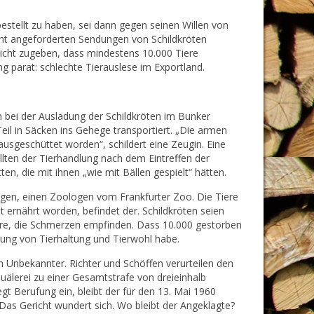
estellt zu haben, sei dann gegen seinen Willen von
icht angeforderten Sendungen von Schildkröten
richt zugeben, dass mindestens 10.000 Tiere
ng parat: schlechte Tierauslese im Exportland.
bei der Ausladung der Schildkröten im Bunker
eil in Säcken ins Gehege transportiert. „Die armen
ausgeschüttet worden“, schildert eine Zeugin. Eine
llten der Tierhandlung nach dem Eintreffen der
ten, die mit ihnen „wie mit Bällen gespielt“ hätten.
igen, einen Zoologen vom Frankfurter Zoo. Die Tiere
 ernährt worden, befindet der. Schildkröten seien
ere, die Schmerzen empfinden. Dass 10.000 gestorben
nung von Tierhaltung und Tierwohl habe.
in Unbekannter. Richter und Schöffen verurteilen den
älerei zu einer Gesamtstrafe von dreieinhalb
 Berufung ein, bleibt der für den 13. Mai 1960
Das Gericht wundert sich. Wo bleibt der Angeklagte?