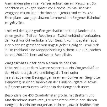
Aneinanderreiben ihrer Panzer anhört wie ein Rauschen. So
berichten es Zeugen später vor Gericht. Im Mai sind vier
Waggons mit 60.000 Schildkröten – genau sind es 59.377
Exemplare - aus Jugoslawien kommend am Siegener Bahnhof
eingetroffen.
Theil will den ganz großen geschäftlichen Coup landen und
einen großen Teil der Reptilien an Zwischenhändler verkaufen,
den Rest vor Ort verhökern. Vor Gericht kommt später raus:
Der Mann ist getrieben von ungezügelter Geldgier. Er will sich
in Deutschland eine Monopolstellung sichern. Für 1960 stehen
bereits 200.000 Tiere auf seiner Bestellliste.
Zoogeschäft unter dem Namen seiner Frau
Er betreibt unter dem Namen seiner Frau ein Zoogeschäft an
der Hindenburgstraße und bringt die Tiere unter
haarsträubenden Bedingungen in einem Bunker am Sieghütter
Hauptweg, in einer Baracke an der Hindenburgstraße sowie
auf einem umzäunten Gelände in der Hengsbach unter.
Besonders die 400 Quadratmeter große, mit Brettern und
Maschendraht umzäunte „Freilichtunterkunft“ in der Oberen
Hengsbach zieht die Bürger an. In ihrem „Biwak“ krabbeln die