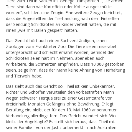
Tiere zum Teil in Säcken ins Gehege transportiert. „Die armen
Tiere sind dann wie Kartoffeln oder Kohle ausgeschüttet
worden“, schildert eine Zeugin. Eine weitere Zeugin berichtet,
dass die Angestellten der Tierhandlung nach dem Eintreffen
der Sendung Schildkröten an Kinder verteilt hätten, die mit
ihnen „wie mit Bällen gespielt“ hätten.
Das Gericht hört auch einen Sachverständigen, einen
Zoologen vom Frankfurter Zoo. Die Tiere seien miserabel
untergebracht und schlecht ernährt worden, befindet der.
Schildkröten seien hart im Nehmen, aber eben auch
Wirbeltiere, die Schmerzen empfinden. Dass 10.000 gestorben
seien, zeige ihm, dass der Mann keine Ahnung von Tierhaltung
und Tierwohl habe.
Das sieht auch das Gericht so. Theil ist kein Unbekannter.
Richter und Schöffen verurteilen den vorbestraften Mann
wegen schwerer Tierquälerei zu einer Gesamtstrafe von
dreieinhalb Monaten Gefängnis ohne Bewährung. Er legt
Berufung ein, bleibt der für den 13. Mai 1960 anberaumten
Verhandlung allerdings fern. Das Gericht wundert sich. Wo
bleibt der Angeklagte? Es stellt sich heraus, dass Theil mit
seiner Familie - von der Justiz unbemerkt - nach Australien