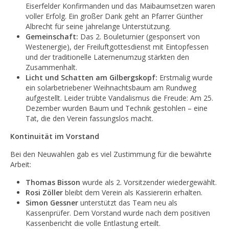
Eiserfelder Konfirmanden und das Maibaumsetzen waren
voller Erfolg. Ein großer Dank geht an Pfarrer Günther
Albrecht für seine jahrelange Unterstützung.
Gemeinschaft:
Das 2. Bouleturnier (gesponsert von
Westenergie), der Freiluftgottesdienst mit Eintopfessen
und der traditionelle Laternenumzug stärkten den
Zusammenhalt.
Licht und Schatten am Gilbergskopf:
Erstmalig wurde
ein solarbetriebener Weihnachtsbaum am Rundweg
aufgestellt. Leider trübte Vandalismus die Freude: Am 25.
Dezember wurden Baum und Technik gestohlen – eine
Tat, die den Verein fassungslos macht.
Kontinuität im Vorstand
Bei den Neuwahlen gab es viel Zustimmung für die bewährte
Arbeit:
Thomas Bisson
wurde als 2. Vorsitzender wiedergewählt.
Rosi Zöller
bleibt dem Verein als Kassiererin erhalten.
Simon Gessner
unterstützt das Team neu als
Kassenprüfer. Dem Vorstand wurde nach dem positiven
Kassenbericht die volle Entlastung erteilt.