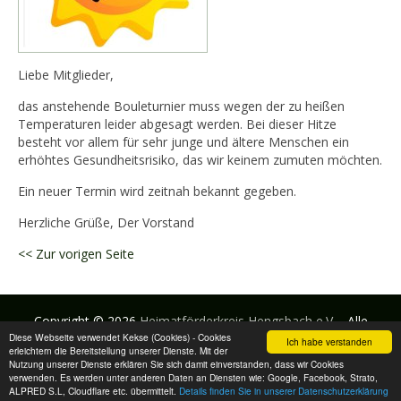
Liebe Mitglieder,
das anstehende Bouleturnier muss wegen der zu heißen
Temperaturen leider abgesagt werden. Bei dieser Hitze
besteht vor allem für sehr junge und ältere Menschen ein
erhöhtes Gesundheitsrisiko, das wir keinem zumuten möchten.
Ein neuer Termin wird zeitnah bekannt gegeben.
Herzliche Grüße, Der Vorstand
<< Zur vorigen Seite
Copyright © 2026
Heimatförderkreis Hengsbach e.V.
- Alle
Diese Webseite verwendet Kekse (Cookies) - Cookies
Rechte vorbehalten
Ich habe verstanden
erleichtern die Bereitstellung unserer Dienste. Mit der
Nutzung unserer Dienste erklären Sie sich damit einverstanden, dass wir Cookies
verwenden. Es werden unter anderen Daten an Diensten wie: Google, Facebook, Strato,
Impressum
Datenschutzbestimmung
ALPRED S.L, Cloudflare etc. übermittelt.
Details finden Sie in unserer Datenschutzerklärung